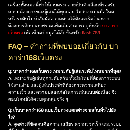
เครื่องทั้งหมดนี้ทำให้เว็บตรงกลายเป็นตัวเลือกที่รองรับ
ความต้องการของผู้เล่นได้ทุกกลุ่ม ไม่ว่าจะเป็นมือใหม่
หรือระดับโปรก็สัมผัสความต่างได้ตั้งแต่เริ่มต้น หาก
ต้องการศึกษาภาพรวมเพิ่มเติมสามารถดูที่หน้า
บาคาร่า
เว็บตรง
เพื่อเชื่อมข้อมูลได้ลึกขึ้นครับ
flash 789
FAQ – คำถามที่พบบ่อยเกี่ยวกับ บา
คาร่า168เว็บตรง
Q: บาคาร่า168เว็บตรง เหมาะกับผู้เล่นระดับไหนมากที่สุด?
A: เหมาะกับผู้เล่นทุกระดับครับ ทั้งมือใหม่ที่ต้องการระบบ
ใช้งานง่าย และผู้เล่นประจำที่ต้องการความเสถียร
ความเร็ว และความปลอดภัยในการเล่นแบบต่อเนื่อง จึง
ตอบโจทย์ได้ครบทุกกลุ่มจริง ๆ
Q: เว็บบาคาร่า168 แบบเว็บตรงแตกต่างจากเว็บทั่วไปยัง
ไง?
A: จุดต่างที่ชัดเจนคือความเสถียร ความรวดเร็ว และระบบ