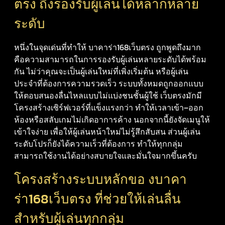
ตรง ถึงรองรับผู้เล่นได้หลากหลาย
ระดับ
หนึ่งในจุดเด่นที่ทำให้ บาคาร่า168เว็บตรง ถูกพูดถึงมาก
คือความสามารถในการรองรับผู้เล่นหลายระดับได้พร้อม
กัน ไม่ว่าคุณจะเป็นผู้เล่นใหม่ที่เพิ่งเริ่มต้น หรือผู้เล่น
ประจำที่ต้องการความรวดเร็ว ระบบทั้งหมดถูกออกแบบ
ให้ตอบสนองลื่นไหลแบบไม่แบ่งชนชั้นผู้ใช้ เว็บตรงมักมี
โครงสร้างเซิร์ฟเวอร์ที่แข็งแรงกว่า ทำให้เวลาเข้า–ออก
ห้องหรือสลับเกมไม่เกิดอาการค้าง นอกจากนี้ยังจัดเมนูให้
เข้าใจง่าย เพื่อให้ผู้เล่นหน้าใหม่ไม่รู้สึกสับสน ส่วนผู้เล่น
ระดับโปรก็ยังได้ความเร็วที่ต้องการ ทำให้ทุกกลุ่ม
สามารถใช้งานได้อย่างสบายใจและมั่นใจมากขึ้นครับ
โครงสร้างระบบหลักขอ งบาคา
ร่า168เว็บตรง ที่ช่วยให้เล่นลื่น
สำหรับผู้เล่นทุกกลุ่ม