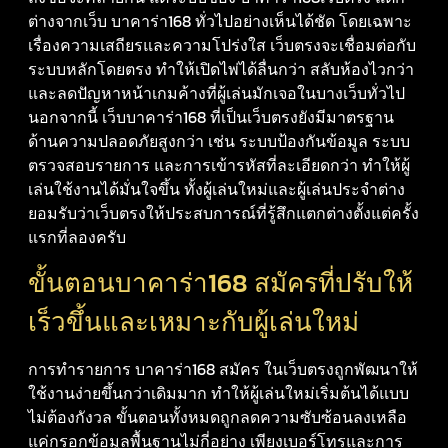
ต่างจากเว็บ บาคาร่า168 ทั่วไปอย่างเห็นได้ชัด โดยเฉพาะ
เรื่องความเสถียรและความโปร่งใส เว็บตรงจะเชื่อมต่อกับ
ระบบหลักโดยตรง ทำให้เปิดไพ่ได้ลื่นกว่า สลับห้องไวกว่า
และลดปัญหาหน้าเกมค้างที่ผู้เล่นมักเจอในบางเว็บทั่วไป
นอกจากนี้ เว็บบาคาร่า168 ที่เป็นเว็บตรงยังมีมาตรฐาน
ด้านความปลอดภัยสูงกว่า เช่น ระบบป้องกันข้อมูล ระบบ
ตรวจสอบรายการ และการเข้ารหัสที่ละเอียดกว่า ทำให้ผู้
เล่นใช้งานได้มั่นใจขึ้น ทั้งผู้เล่นใหม่และผู้เล่นประจำต่าง
ยอมรับว่าเว็บตรงให้ประสบการณ์ที่รู้สึกแตกต่างตั้งแต่ครั้ง
แรกที่ลองครับ
ขั้นตอนบาคาร่า168 สมัครที่ปรับให้
เร็วขึ้นและเหมาะกับผู้เล่นใหม่
การทำรายการ บาคาร่า168 สมัคร ในเว็บตรงถูกพัฒนาให้
ใช้งานง่ายขึ้นกว่าเดิมมาก ทำให้ผู้เล่นใหม่เริ่มต้นได้แบบ
ไม่ต้องกังวล ขั้นตอนทั้งหมดถูกลดความซับซ้อนลงเหลือ
แค่กรอกข้อมูลพื้นฐานไม่กี่อย่าง เพียงเบอร์โทรและการ