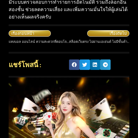
มีระบบตรวจสอบการทำรายการอัตโนมัติ รวมถึงล็อกอิน
สองชั้น ช่วยลดความเสี่ยง และเพิ่มความมั่นใจให้ผู้เล่นได้
อย่างเห็นผลจริงครับ
เรื่องก่อนหน้า
เรื่องถัดไป
แทงบอล ออนไลน์ ความสะดวกที่ตอบโจทย์ยุคใหม่ของนักเดิมพัน
สล็อตเว็บตรง ไม่ผ่านเอเย่นต์ ไม่มีขั้นต่ำ ดีอย่างไรสำหรับผู้เล่นมือใหม่
แชร์โพสนี้ :