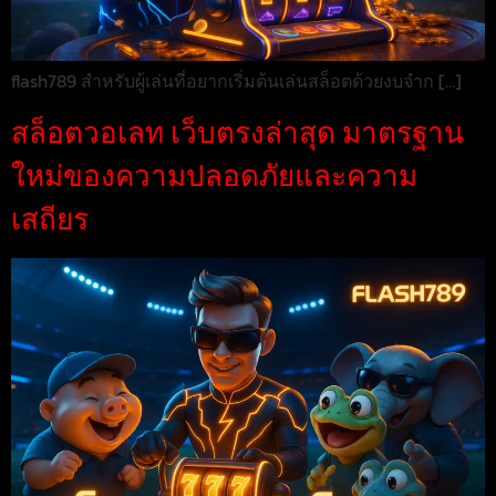
flash789 สำหรับผู้เล่นที่อยากเริ่มต้นเล่นสล็อตด้วยงบจำก […]
สล็อตวอเลท เว็บตรงล่าสุด มาตรฐาน
ใหม่ของความปลอดภัยและความ
เสถียร