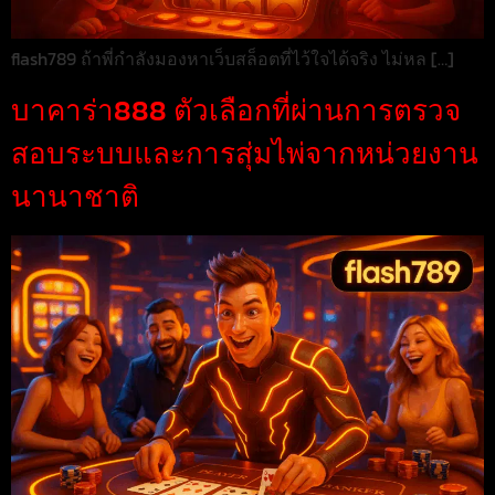
flash789 ถ้าพี่กำลังมองหาเว็บสล็อตที่ไว้ใจได้จริง ไม่หล […]
บาคาร่า888 ตัวเลือกที่ผ่านการตรวจ
สอบระบบและการสุ่มไพ่จากหน่วยงาน
นานาชาติ